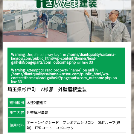
Warning
: Undefined array key 1 in
/home/diantquality/saitama-
kensou.com/public_html/wp-content/themes/lead-
gaihekif/pageparts/com_outcome.php
on line
33
Warning
: Attempt to read property "name" on null in
/home/diantquality/saitama-kensou.com/public_html/wp-
content/themes/lead-gaihekif/pageparts/com_outcome.php
on
line
33
埼玉県杉戸町 A様邸 外壁屋根塗装
建物種別
木造2階建て
施工内容
外壁屋根塗装
オートンイクシード プレミアムシリコン SMTルーフ(遮
使用材料
熱) FPRコート ユメロック