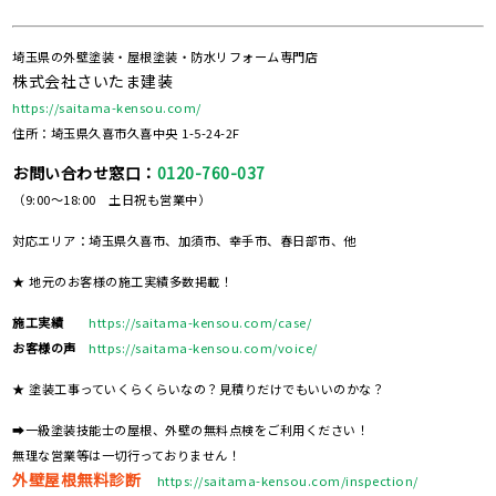
埼玉県の外壁塗装・屋根塗装・防水リフォーム専門店
株式会社さいたま建装
https://saitama-kensou.com/
住所：埼玉県久喜市久喜中央 1-5-24-2F
お問い合わせ窓口：
0120-760-037
（9:00～18:00 土日祝も営業中）
対応エリア：埼玉県久喜市、加須市、幸手市、春日部市、他
★ 地元のお客様の施工実績多数掲載！
施工実績
https://saitama-kensou.com/case/
お客様の声
https://saitama-kensou.com/voice/
★ 塗装工事っていくらくらいなの？見積りだけでもいいのかな？
➡一級塗装技能士の屋根、外壁の無料点検をご利用ください！
無理な営業等は一切行っておりません！
外壁屋根無料診断
https://saitama-kensou.com/inspection/