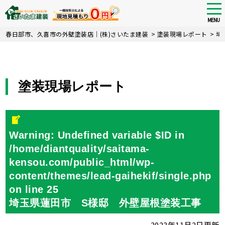
tog
nav
MENU
Skip
春日部市、久喜市の外壁塗装店｜(株)さいたま建装
>
塗装現場レポート
>
埼
to
main
content
塗装現場レポート
Warning
: Undefined variable $ID in
/home/diantquality/saitama-
kensou.com/public_html/wp-
content/themes/lead-gaihekif/single.php
on line
25
埼玉県蓮田市 S様邸 外壁屋根塗装工事
2023年11月2日更新