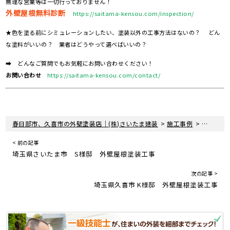
無理な営業等は一切行っておりません！
外壁屋根無料診断
https://saitama-kensou.com/inspection/
★色を塗る前にシミュレーションしたい、塗装以外の工事方法はないの？ どん
な塗料がいいの？ 業者はどうやって選べばいいの？
➡ どんなご質問でもお気軽にお問い合わせください！
お問い合わせ
https://saitama-kensou.com/contact/
>
>
春日部市、久喜市の外壁塗装店｜(株)さいたま建装
施工事例
埼玉県さ
< 前の記事
埼玉県さいたま市 S様邸 外壁屋根塗装工事
次の記事 >
埼玉県久喜市 K様邸 外壁屋根塗装工事