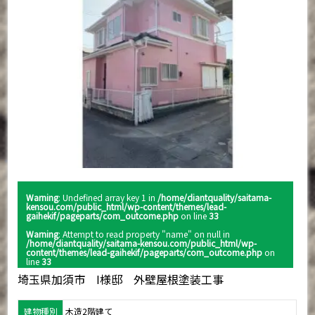
Warning
: Undefined array key 1 in
/home/diantquality/saitama-
kensou.com/public_html/wp-content/themes/lead-
gaihekif/pageparts/com_outcome.php
on line
33
Warning
: Attempt to read property "name" on null in
/home/diantquality/saitama-kensou.com/public_html/wp-
content/themes/lead-gaihekif/pageparts/com_outcome.php
on
line
33
埼玉県加須市 I様邸 外壁屋根塗装工事
建物種別
木造2階建て