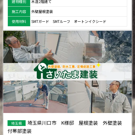
建物種別
木造2階建て
施工内容
外壁屋根塗装
使用材料
SMTガード SMTルーフ オートンイクシード
埼玉県川口市 K様邸 屋根塗装 外壁塗装
埼玉県
付帯部塗装