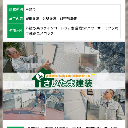
建物種別
戸建て
施工内容
屋根塗装 外壁塗装 付帯部塗装
外壁:水系ファインコートフッ素 屋根:SPパワーサーモフッ素
使用材料
付帯部:ユメロック