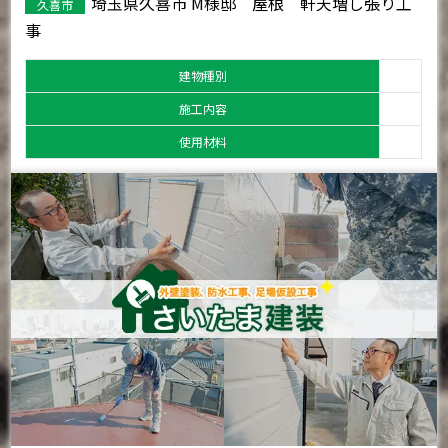
埼玉県久喜市 M様邸 屋根 軒天増し張り工
久喜市
事
建物種別
施工内容
使用材料