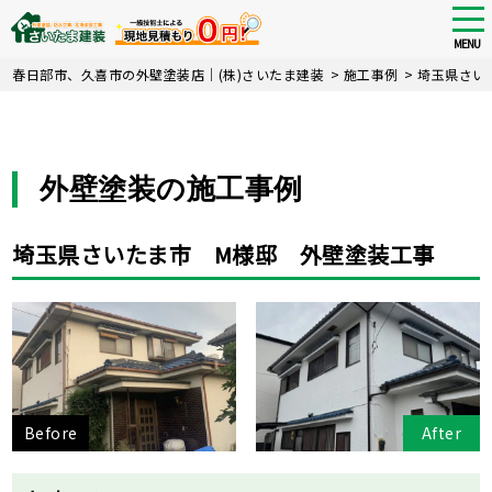
tog
nav
MENU
Skip
春日部市、久喜市の外壁塗装店｜(株)さいたま建装
>
施工事例
>
埼玉県さい
to
main
content
外壁塗装の施工事例
埼玉県さいたま市 M様邸 外壁塗装工事
Before
After