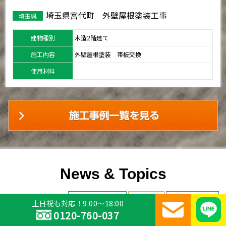
埼玉県宮代町 外壁屋根塗装工事
埼玉県
建物種別
木造2階建て
施工内容
外壁屋根塗装 帯板交換
使用材料
News & Topics
塗装現場レポート
新着情報
外壁塗装ブログ
土日祝も対応！9:00～18:00
0120-760-037