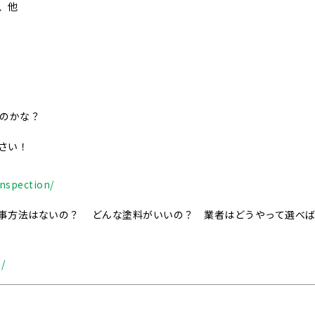
、他
いのかな？
さい！
nspection/
事方法はないの？ どんな塗料がいいの？ 業者はどうやって選べ
/