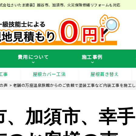
式会社さいたま建装】越谷市、加須市、火災保険修繕リフォームも対応
費用について
施工事例
工事
屋根カバー工法
屋根葺き替え
の声
>
老舗の万座温泉旅館からのご依頼で塗装工事など内装工事を施工し
市、加須市、幸手