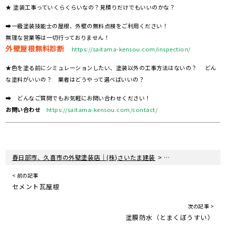
★ 塗装工事っていくらくらいなの？見積りだけでもいいのかな？
➡一級塗装技能士の屋根、外壁の無料点検をご利用ください！
無理な営業等は一切行っておりません！
外壁屋根無料診断
https://saitama-kensou.com/inspection/
★色を塗る前にシミュレーションしたい、塗装以外の工事方法はないの？ どん
な塗料がいいの？ 業者はどうやって選べばいいの？
➡ どんなご質問でもお気軽にお問い合わせください！
お問い合わせ
https://saitama-kensou.com/contact/
>
春日部市、久喜市の外壁塗装店｜(株)さいたま建装
陸屋根（ろくやね・
< 前の記事
セメント瓦屋根
次の記事 >
塗膜防水（とまくぼうすい）