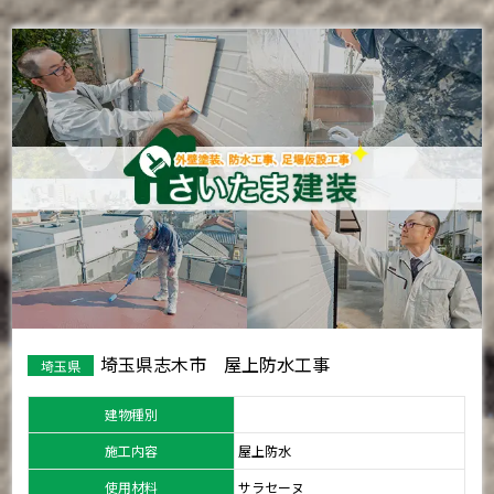
埼玉県志木市 屋上防水工事
埼玉県
建物種別
施工内容
屋上防水
使用材料
サラセーヌ