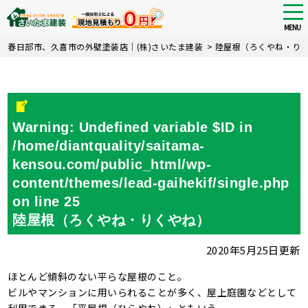
tog
nav
MENU
Skip
春日部市、久喜市の外壁塗装店｜(株)さいたま建装
>
陸屋根（ろくやね・り
to
main
content
Warning
: Undefined variable $ID in
/home/diantquality/saitama-
kensou.com/public_html/wp-
content/themes/lead-gaihekif/single.php
on line
25
陸屋根（ろくやね・りくやね）
2020年5月25日更新
ほとんど傾斜のない平らな屋根のこと。
ビルやマンションに用いられることが多く、屋上庭園などとして