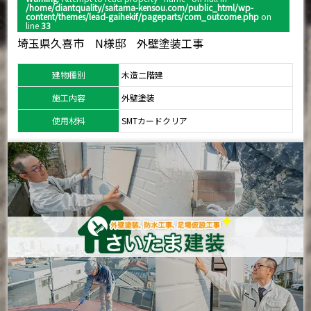
/home/diantquality/saitama-kensou.com/public_html/wp-
content/themes/lead-gaihekif/pageparts/com_outcome.php
on
line
33
埼玉県久喜市 N様邸 外壁塗装工事
建物種別
木造二階建
施工内容
外壁塗装
使用材料
SMTカードクリア