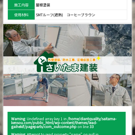
施工内容
屋根塗装
使用材料
SMTルーフ(遮熱) コーヒーブラウン
Warning
: Undefined array key 1 in
/home/diantquality/saitama-
kensou.com/public_html/wp-content/themes/lead-
gaihekif/pageparts/com_outcome.php
on line
33
Warning
: Attempt to read property "name" on null in