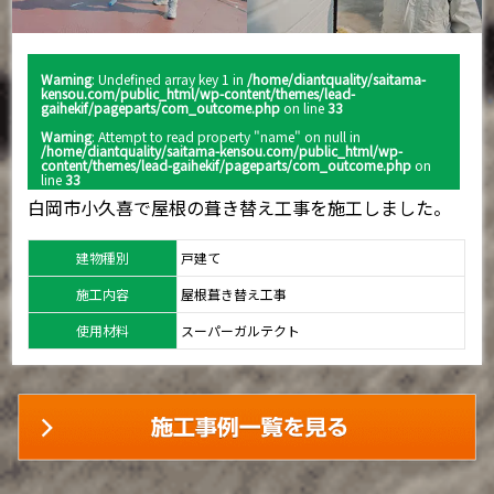
Warning
: Undefined array key 1 in
/home/diantquality/saitama-
kensou.com/public_html/wp-content/themes/lead-
gaihekif/pageparts/com_outcome.php
on line
33
Warning
: Attempt to read property "name" on null in
/home/diantquality/saitama-kensou.com/public_html/wp-
content/themes/lead-gaihekif/pageparts/com_outcome.php
on
line
33
白岡市小久喜で屋根の葺き替え工事を施工しました。
建物種別
戸建て
施工内容
屋根葺き替え工事
使用材料
スーパーガルテクト