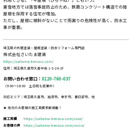
利用できる。「平屋根（ひらやね）」ともいう。
豪雪地方では落雪事故防止のため、鉄筋コンクリート構造での陸
屋根を採用する住宅が増加。
ただし、屋根に傾斜がないことで雨漏りの危険性が高く、防水工
事が重要。
埼玉県の外壁塗装・屋根塗装・防水リフォーム専門店
株式会社さいたま建装
https://saitama-kensou.com/
住所：埼玉県久喜市久喜中央 1-5-24-2F
お問い合わせ窓口：
0120-760-037
（9:00～18:00 土日祝も営業中）
対応エリア：埼玉県久喜市、加須市、幸手市、春日部市、他
★ 地元のお客様の施工実績多数掲載！
施工実績
https://saitama-kensou.com/case/
お客様の声
https://saitama-kensou.com/voice/