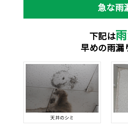
急な雨
雨
下記は
早めの雨漏
天井のシミ