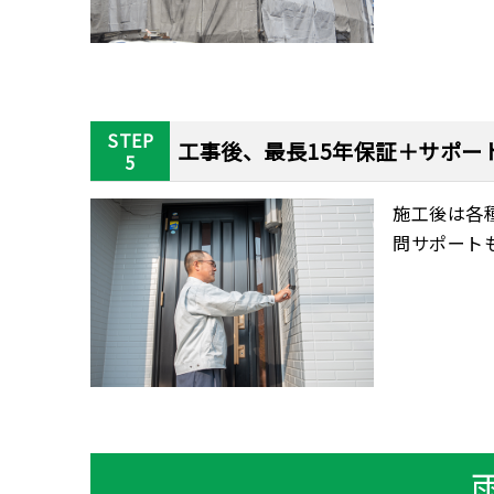
STEP
工事後、最長15年保証＋サポー
5
施工後は各
問サポート