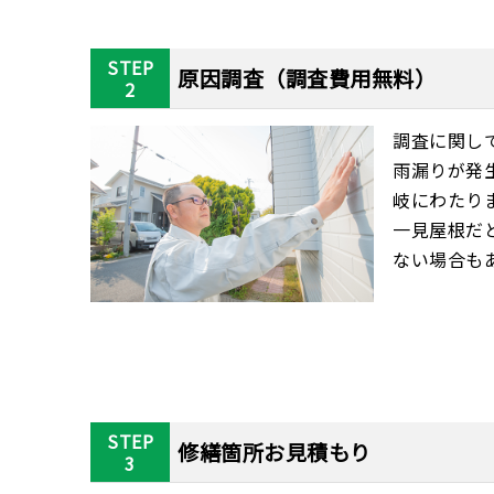
STEP
原因調査（調査費用無料）
2
調査に関し
雨漏りが発
岐にわたり
一見屋根だ
ない場合も
STEP
修繕箇所お見積もり
3