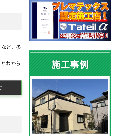
 など、多
施工事例
いとわから
て