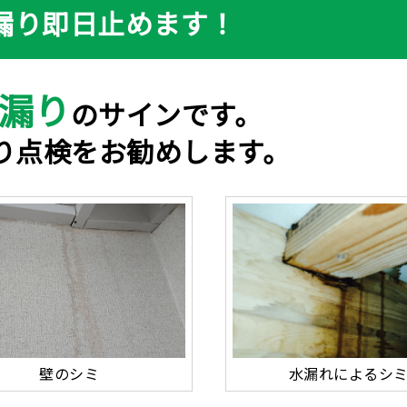
漏り即日止めます！
漏り
のサインです。
り点検をお勧めします。
壁のシミ
水漏れによるシ