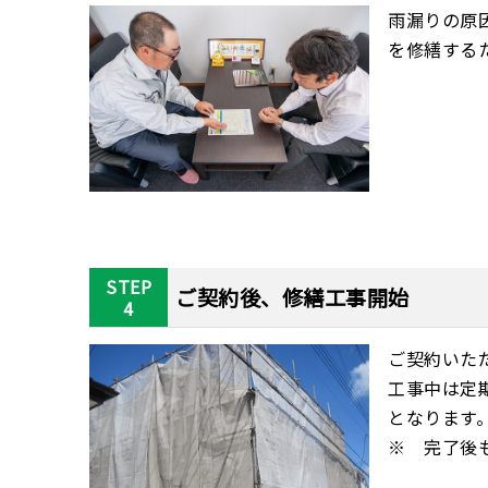
雨漏りの原
を修繕する
STEP
ご契約後、修繕工事開始
4
ご契約いた
工事中は定
となります
※ 完了後