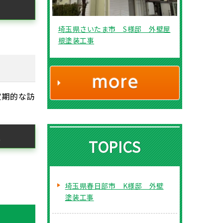
埼玉県さいたま市 S様邸 外壁屋
根塗装工事
定期的な訪
証
TOPICS
埼玉県春日部市 K様邸 外壁
塗装工事