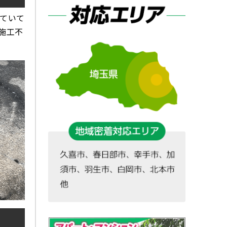
ていて
施工不