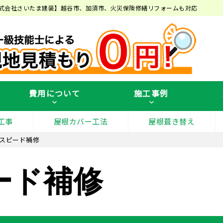
式会社さいたま建装】越谷市、加須市、火災保険修繕リフォームも対応
費用について
施工事例
工事
屋根カバー工法
屋根葺き替え
スピード補修
ード補修