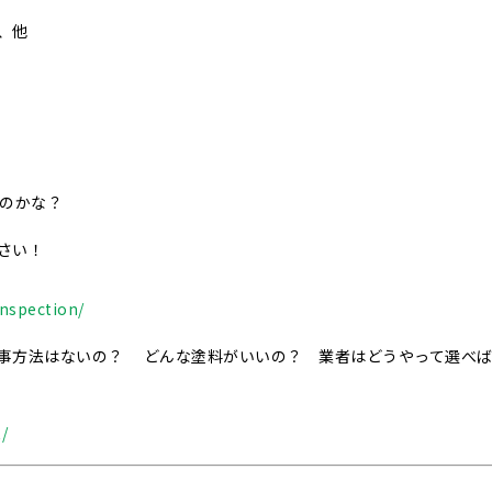
、他
いのかな？
さい！
nspection/
事方法はないの？ どんな塗料がいいの？ 業者はどうやって選べ
/