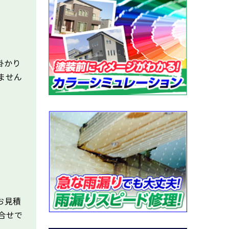
。
掛かり
ません
お見積
合せで