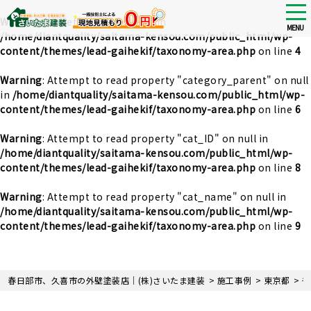
tog
nav
Warning
: Undefined array key 0 in
MENU
/home/diantquality/saitama-kensou.com/public_html/wp-
content/themes/lead-gaihekif/taxonomy-area.php
on line
4
Warning
: Attempt to read property "category_parent" on null
in
/home/diantquality/saitama-kensou.com/public_html/wp-
content/themes/lead-gaihekif/taxonomy-area.php
on line
6
Warning
: Attempt to read property "cat_ID" on null in
/home/diantquality/saitama-kensou.com/public_html/wp-
content/themes/lead-gaihekif/taxonomy-area.php
on line
8
Warning
: Attempt to read property "cat_name" on null in
/home/diantquality/saitama-kensou.com/public_html/wp-
content/themes/lead-gaihekif/taxonomy-area.php
on line
9
Skip
春日部市、久喜市の外壁塗装店｜(株)さいたま建装
>
施工事例
>
東京都
>
千
to
main