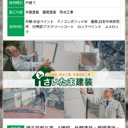
建物種別
戸建て
施工内容
外壁塗装 屋根塗装 防水工事
外壁:水谷ペイント ナノコンポジットW 屋根;日本中央研究
使用材料
所 付帯部:アドグリーンコート ロックペイント ユメロッ
ク
埼玉県越谷市 S様邸 外壁塗装・屋根塗装・