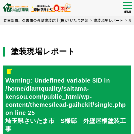
tog
nav
MENU
Skip
春日部市、久喜市の外壁塗装店｜(株)さいたま建装
>
塗装現場レポート
>
埼
to
main
content
塗装現場レポート
Warning
: Undefined variable $ID in
/home/diantquality/saitama-
kensou.com/public_html/wp-
content/themes/lead-gaihekif/single.php
on line
25
埼玉県さいたま市 S様邸 外壁屋根塗装工
事