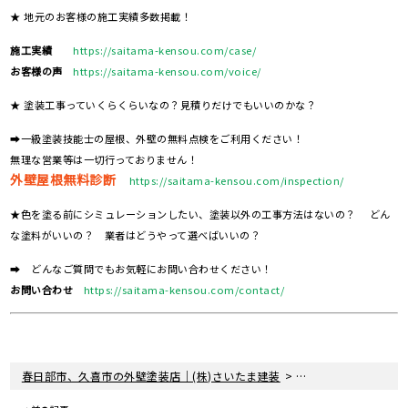
★ 地元のお客様の施工実績多数掲載！
施工実績
https://saitama-kensou.com/case/
お客様の声
https://saitama-kensou.com/voice/
★ 塗装工事っていくらくらいなの？見積りだけでもいいのかな？
➡一級塗装技能士の屋根、外壁の無料点検をご利用ください！
無理な営業等は一切行っておりません！
外壁屋根無料診断
https://saitama-kensou.com/inspection/
★色を塗る前にシミュレーションしたい、塗装以外の工事方法はないの？ どん
な塗料がいいの？ 業者はどうやって選べばいいの？
➡ どんなご質問でもお気軽にお問い合わせください！
お問い合わせ
https://saitama-kensou.com/contact/
>
>
春日部市、久喜市の外壁塗装店｜(株)さいたま建装
塗装現場レポート