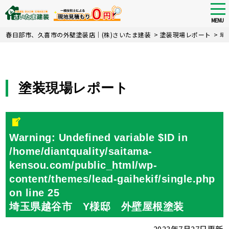
tog
nav
MENU
Skip
春日部市、久喜市の外壁塗装店｜(株)さいたま建装
>
塗装現場レポート
>
埼
to
main
content
塗装現場レポート
Warning
: Undefined variable $ID in
/home/diantquality/saitama-
kensou.com/public_html/wp-
content/themes/lead-gaihekif/single.php
on line
25
埼玉県越谷市 Y様邸 外壁屋根塗装
2023年7月27日更新