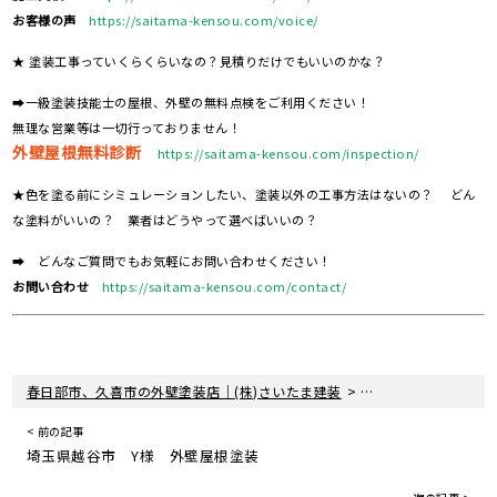
お客様の声
https://saitama-kensou.com/voice/
★ 塗装工事っていくらくらいなの？見積りだけでもいいのかな？
➡一級塗装技能士の屋根、外壁の無料点検をご利用ください！
無理な営業等は一切行っておりません！
外壁屋根無料診断
https://saitama-kensou.com/inspection/
★色を塗る前にシミュレーションしたい、塗装以外の工事方法はないの？ どん
な塗料がいいの？ 業者はどうやって選べばいいの？
➡ どんなご質問でもお気軽にお問い合わせください！
お問い合わせ
https://saitama-kensou.com/contact/
>
>
春日部市、久喜市の外壁塗装店｜(株)さいたま建装
塗装現場レポート
< 前の記事
埼玉県越谷市 Y様 外壁屋根塗装