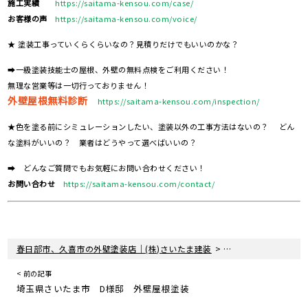
施工実績
https://saitama-kensou.com/case/
お客様の声
https://saitama-kensou.com/voice/
★ 塗装工事っていくらくらいなの？見積りだけでもいいのかな？
➡一級塗装技能士の屋根、外壁の無料点検をご利用ください！
無理な営業等は一切行っておりません！
外壁屋根無料診断
https://saitama-kensou.com/inspection/
★色を塗る前にシミュレーションしたい、塗装以外の工事方法はないの？ どん
な塗料がいいの？ 業者はどうやって選べばいいの？
➡ どんなご質問でもお気軽にお問い合わせください！
お問い合わせ
https://saitama-kensou.com/contact/
>
>
春日部市、久喜市の外壁塗装店｜(株)さいたま建装
塗装現場レポート
< 前の記事
埼玉県さいたま市 D様邸 外壁屋根塗装