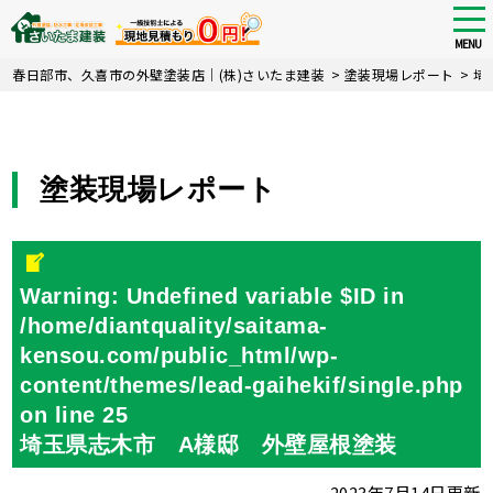
tog
nav
MENU
Skip
春日部市、久喜市の外壁塗装店｜(株)さいたま建装
>
塗装現場レポート
>
埼
to
main
content
塗装現場レポート
Warning
: Undefined variable $ID in
/home/diantquality/saitama-
kensou.com/public_html/wp-
content/themes/lead-gaihekif/single.php
on line
25
埼玉県志木市 A様邸 外壁屋根塗装
2023年7月14日更新