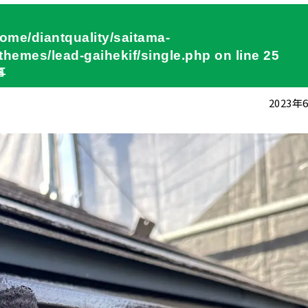
home/diantquality/saitama-
hemes/lead-gaihekif/single.php
on line
25
事
2023