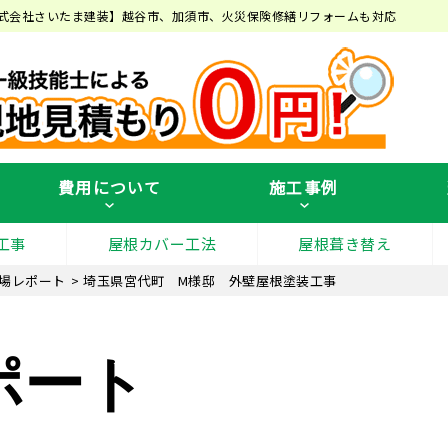
式会社さいたま建装】越谷市、加須市、火災保険修繕リフォームも対応
費用について
施工事例
工事
屋根カバー工法
屋根葺き替え
場レポート
>
埼玉県宮代町 M様邸 外壁屋根塗装工事
ポート