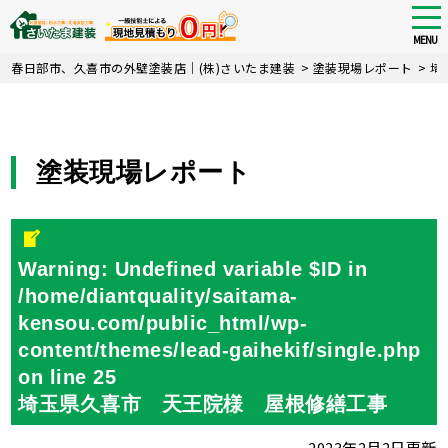
tog
nav
MENU
Skip
春日部市、久喜市の外壁塗装店｜(株)さいたま建装
>
塗装現場レポート
>
埼
to
main
content
塗装現場レポート
Warning
: Undefined variable $ID in
/home/diantquality/saitama-
kensou.com/public_html/wp-
content/themes/lead-gaihekif/single.php
on line
25
埼玉県久喜市 天王院様 屋根修繕工事
2023年2月2日更新