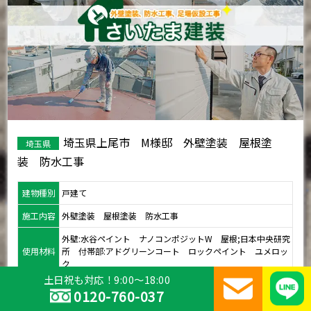
埼玉県上尾市 M様邸 外壁塗装 屋根塗
埼玉県
装 防水工事
建物種別
戸建て
施工内容
外壁塗装 屋根塗装 防水工事
外壁:水谷ペイント ナノコンポジットW 屋根;日本中央研究
使用材料
所 付帯部:アドグリーンコート ロックペイント ユメロッ
ク
土日祝も対応！9:00～18:00
0120-760-037