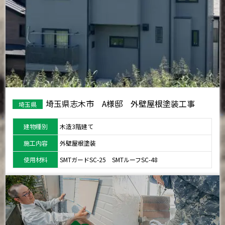
埼玉県志木市 A様邸 外壁屋根塗装工事
埼玉県
建物種別
木造3階建て
施工内容
外壁屋根塗装
使用材料
SMTガードSC-25 SMTルーフSC-48