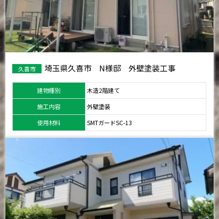
埼玉県久喜市 N様邸 外壁塗装工事
久喜市
建物種別
木造2階建て
施工内容
外壁塗装
使用材料
SMTガードSC-13