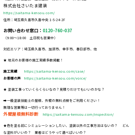
株式会社さいたま建装
https://saitama-kensou.com/
住所：埼玉県久喜市久喜中央 1-5-24-2F
お問い合わせ窓口：
0120-760-037
（9:00～18:00 土日祝も営業中）
対応エリア：埼玉県久喜市、加須市、幸手市、春日部市、他
★ 地元のお客様の施工実績多数掲載！
施工実績
https://saitama-kensou.com/case/
お客様の声
https://saitama-kensou.com/voice/
★ 塗装工事っていくらくらいなの？見積りだけでもいいのかな？
➡一級塗装技能士の屋根、外壁の無料点検をご利用ください！
無理な営業等は一切行っておりません！
外壁屋根無料診断
https://saitama-kensou.com/inspection/
★色を塗る前にシミュレーションしたい、塗装以外の工事方法はないの？ どん
な塗料がいいの？ 業者はどうやって選べばいいの？