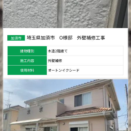
埼玉県加須市 O様邸 外壁補修工事
加須市
建物種別
木造2階建て
施工内容
外壁補修
使用材料
オートンイクシード