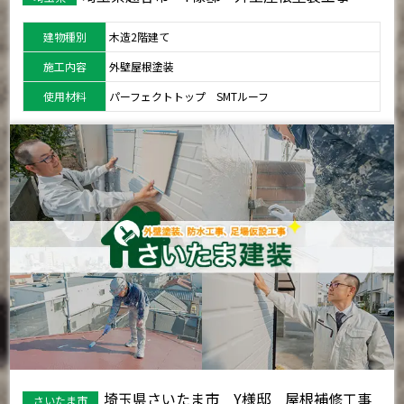
建物種別
木造2階建て
施工内容
外壁屋根塗装
使用材料
パーフェクトトップ SMTルーフ
埼玉県さいたま市 Y様邸 屋根補修工事
さいたま市