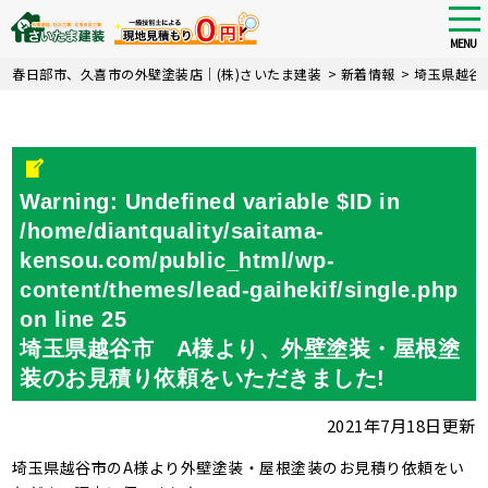
tog
nav
MENU
Skip
春日部市、久喜市の外壁塗装店｜(株)さいたま建装
>
新着情報
>
埼玉県越谷
to
main
content
Warning
: Undefined variable $ID in
/home/diantquality/saitama-
kensou.com/public_html/wp-
content/themes/lead-gaihekif/single.php
on line
25
埼玉県越谷市 A様より、外壁塗装・屋根塗
装のお見積り依頼をいただきました!
2021年7月18日更新
埼玉県越谷市のA様より外壁塗装・屋根塗装のお見積り依頼をい