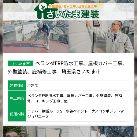
ベランダFRP防水工事、屋根カバー工事、
さいたま市
外壁塗装、庇補修工事 埼玉県さいたま市
建物種別
戸建て
ベランダFRP防水工事、屋根カバー工事、外壁塗装、庇補
施工内容
修、コーキング工事、他
ニチハ 横断ルーフS 水谷ペイント ナノコンポジットW
使用材料
ジョリエース