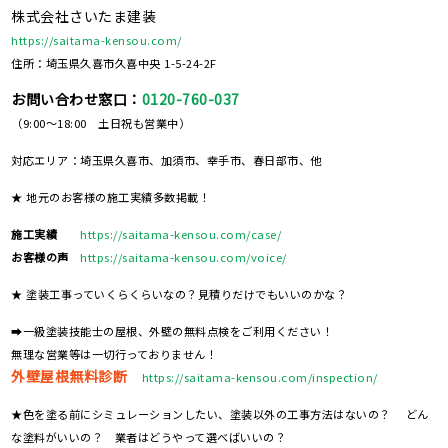
株式会社さいたま建装
https://saitama-kensou.com/
住所：埼玉県久喜市久喜中央 1-5-24-2F
お問い合わせ窓口：
0120-760-037
（9:00～18:00 土日祝も営業中）
対応エリア：埼玉県久喜市、加須市、幸手市、春日部市、他
★ 地元のお客様の施工実績多数掲載！
施工実績
https://saitama-kensou.com/case/
お客様の声
https://saitama-kensou.com/voice/
★ 塗装工事っていくらくらいなの？見積りだけでもいいのかな？
➡一級塗装技能士の屋根、外壁の無料点検をご利用ください！
無理な営業等は一切行っておりません！
外壁屋根無料診断
https://saitama-kensou.com/inspection/
★色を塗る前にシミュレーションしたい、塗装以外の工事方法はないの？ どん
な塗料がいいの？ 業者はどうやって選べばいいの？