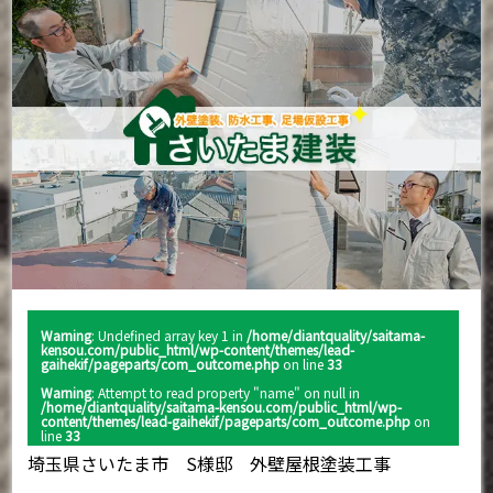
Warning
: Undefined array key 1 in
/home/diantquality/saitama-
kensou.com/public_html/wp-content/themes/lead-
gaihekif/pageparts/com_outcome.php
on line
33
Warning
: Attempt to read property "name" on null in
/home/diantquality/saitama-kensou.com/public_html/wp-
content/themes/lead-gaihekif/pageparts/com_outcome.php
on
line
33
埼玉県さいたま市 S様邸 外壁屋根塗装工事