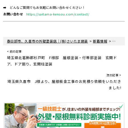
➡ どんなご質問でもお気軽にお問い合わせください！
お問い合わせ
https://saitama-kensou.com/contact/
>
>
春日部市、久喜市の外壁塗装店｜(株)さいたま建装
新着情報
埼玉県越
< 前の記事
埼玉県北葛飾郡杉戸町 F様邸 屋根塗装・付帯部塗装 玄関ド
ア、ドア廻り、玄関柱塗装
次の記事 >
埼玉県久喜市 J様より、屋根板金工事のお見積り依頼をいただき
ました!