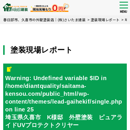
tog
nav
MENU
Skip
春日部市、久喜市の外壁塗装店｜(株)さいたま建装
>
塗装現場レポート
>
埼
to
main
content
塗装現場レポート
Warning
: Undefined variable $ID in
/home/diantquality/saitama-
kensou.com/public_html/wp-
content/themes/lead-gaihekif/single.php
on line
25
埼玉県久喜市 K様邸 外壁塗装 ピュアラ
イドUVプロテクトクリヤー