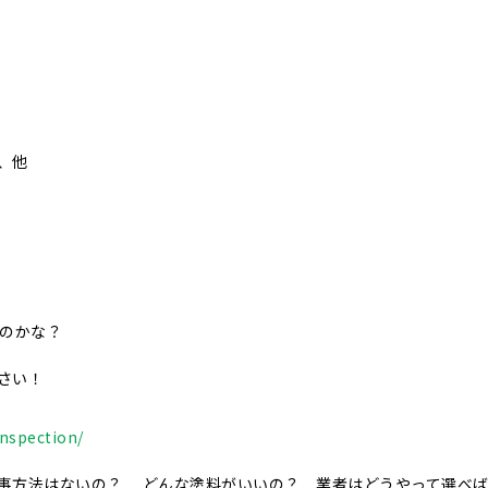
、他
いのかな？
さい！
nspection/
事方法はないの？ どんな塗料がいいの？ 業者はどうやって選べ