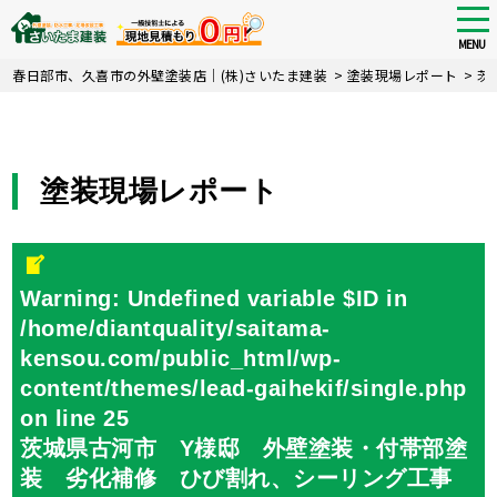
tog
nav
MENU
Skip
春日部市、久喜市の外壁塗装店｜(株)さいたま建装
>
塗装現場レポート
>
茨
to
main
content
塗装現場レポート
Warning
: Undefined variable $ID in
/home/diantquality/saitama-
kensou.com/public_html/wp-
content/themes/lead-gaihekif/single.php
on line
25
茨城県古河市 Y様邸 外壁塗装・付帯部塗
装 劣化補修 ひび割れ、シーリング工事