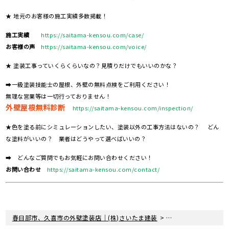
★ 地元のお客様の施工実績多数掲載！
施工実績
https://saitama-kensou.com/case/
お客様の声
https://saitama-kensou.com/voice/
★ 塗装工事っていくらくらいなの？見積りだけでもいいのかな？
➡一級塗装技能士の屋根、外壁の無料点検をご利用ください！
無理な営業等は一切行っておりません！
外壁屋根無料診断
https://saitama-kensou.com/inspection/
★色を塗る前にシミュレーションしたい、塗装以外の工事方法はないの？ どん
な塗料がいいの？ 業者はどうやって選べばいいの？
➡ どんなご質問でもお気軽にお問い合わせください！
お問い合わせ
https://saitama-kensou.com/contact/
>
>
春日部市、久喜市の外壁塗装店｜(株)さいたま建装
塗装現場レポート