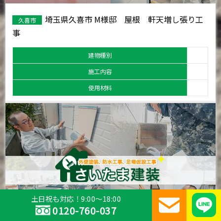
埼玉県久喜市 M様邸 屋根 軒天増し張り工
久喜市
事
建物種別
施工内容
使用材料
土日祝も対応！9:00～18:00
0120-760-037