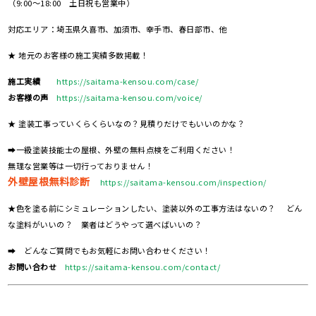
（9:00～18:00 土日祝も営業中）
対応エリア：埼玉県久喜市、加須市、幸手市、春日部市、他
★ 地元のお客様の施工実績多数掲載！
施工実績
https://saitama-kensou.com/case/
お客様の声
https://saitama-kensou.com/voice/
★ 塗装工事っていくらくらいなの？見積りだけでもいいのかな？
➡一級塗装技能士の屋根、外壁の無料点検をご利用ください！
無理な営業等は一切行っておりません！
外壁屋根無料診断
https://saitama-kensou.com/inspection/
★色を塗る前にシミュレーションしたい、塗装以外の工事方法はないの？ どん
な塗料がいいの？ 業者はどうやって選べばいいの？
➡ どんなご質問でもお気軽にお問い合わせください！
お問い合わせ
https://saitama-kensou.com/contact/