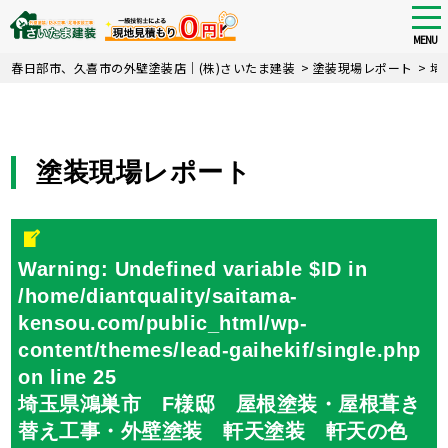
tog
nav
MENU
Skip
春日部市、久喜市の外壁塗装店｜(株)さいたま建装
>
塗装現場レポート
>
埼
to
main
content
塗装現場レポート
Warning
: Undefined variable $ID in
/home/diantquality/saitama-
kensou.com/public_html/wp-
content/themes/lead-gaihekif/single.php
on line
25
埼玉県鴻巣市 F様邸 屋根塗装・屋根葺き
替え工事・外壁塗装 軒天塗装 軒天の色