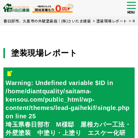
tog
nav
MENU
Skip
春日部市、久喜市の外壁塗装店｜(株)さいたま建装
>
塗装現場レポート
>
埼
to
main
content
塗装現場レポート
Warning
: Undefined variable $ID in
/home/diantquality/saitama-
kensou.com/public_html/wp-
content/themes/lead-gaihekif/single.php
on line
25
埼玉県春日部市 M様邸 屋根カバー工法・
外壁塗装 中塗り・上塗り エスケー化研