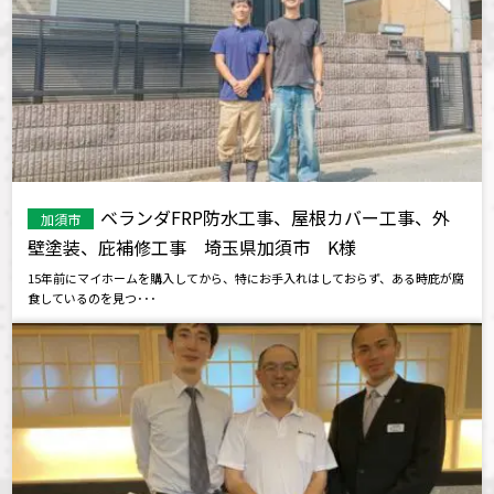
ベランダFRP防水工事、屋根カバー工事、外
加須市
壁塗装、庇補修工事 埼玉県加須市 K様
15年前にマイホームを購入してから、特にお手入れはしておらず、ある時庇が腐
食しているのを見つ･･･