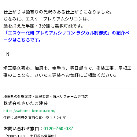
仕上がりは艶有りの光沢のある仕上がりになりました。
ちなみに、エスケープレミアムシリコンは、
艶を抑えた半艶・3分艶も選択可能です。
「エスケー化研 プレミアムシリコン ラジカル制御式」の紹介ペ
ージはこちらです。
−N−
埼玉県久喜市、加須市、幸手市、春日部市で、塗装工事、屋根工
事のことなら、さいたま建装へお気軽にご相談ください。
埼玉県の外壁塗装・屋根塗装・防水リフォーム専門店
株式会社さいたま建装
https://saitama-kensou.com/
住所：埼玉県久喜市久喜中央 1-5-24-2F
お問い合わせ窓口：
0120-760-037
（9:00～18:00 土日祝も営業中）