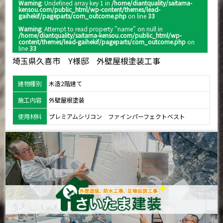
Warning
: Undefined array key 1 in
/home/diantquality/saitama-
kensou.com/public_html/wp-content/themes/lead-
gaihekif/pageparts/com_outcome.php
on line
33
Warning
: Attempt to read property "name" on null in
/home/diantquality/saitama-kensou.com/public_html/wp-
content/themes/lead-gaihekif/pageparts/com_outcome.php
on
line
33
埼玉県久喜市 Y様邸 外壁屋根塗装工事
建物種別
木造2階建て
施工内容
外壁屋根塗装
使用材料
プレミアムシリコン ファインパーフェクトベスト