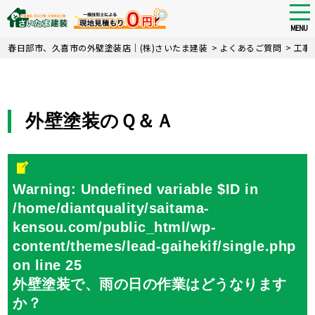
tog
nav
MENU
Skip
春日部市、久喜市の外壁塗装店｜(株)さいたま建装
>
よくあるご質問
>
工事
to
main
content
外壁塗装のＱ＆Ａ
Warning
: Undefined variable $ID in
/home/diantquality/saitama-
kensou.com/public_html/wp-
content/themes/lead-gaihekif/single.php
on line
25
外壁塗装で、雨の日の作業はどうなります
か？