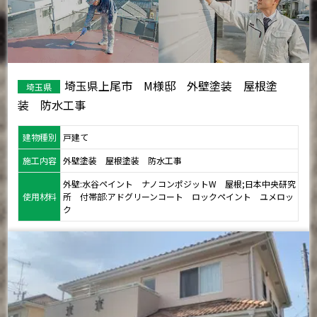
埼玉県上尾市 M様邸 外壁塗装 屋根塗
埼玉県
装 防水工事
建物種別
戸建て
施工内容
外壁塗装 屋根塗装 防水工事
外壁:水谷ペイント ナノコンポジットW 屋根;日本中央研究
使用材料
所 付帯部:アドグリーンコート ロックペイント ユメロッ
ク