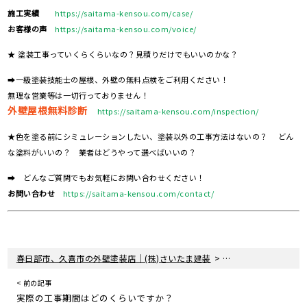
施工実績
https://saitama-kensou.com/case/
お客様の声
https://saitama-kensou.com/voice/
★ 塗装工事っていくらくらいなの？見積りだけでもいいのかな？
➡一級塗装技能士の屋根、外壁の無料点検をご利用ください！
無理な営業等は一切行っておりません！
外壁屋根無料診断
https://saitama-kensou.com/inspection/
★色を塗る前にシミュレーションしたい、塗装以外の工事方法はないの？ どん
な塗料がいいの？ 業者はどうやって選べばいいの？
➡ どんなご質問でもお気軽にお問い合わせください！
お問い合わせ
https://saitama-kensou.com/contact/
>
>
春日部市、久喜市の外壁塗装店｜(株)さいたま建装
よくあるご質問
工
< 前の記事
実際の工事期間はどのくらいですか？