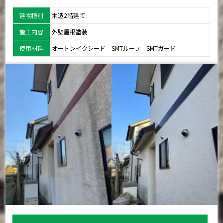
建物種別
木造2階建て
施工内容
外壁屋根塗装
使用材料
オートンイクシード SMTルーフ SMTガード