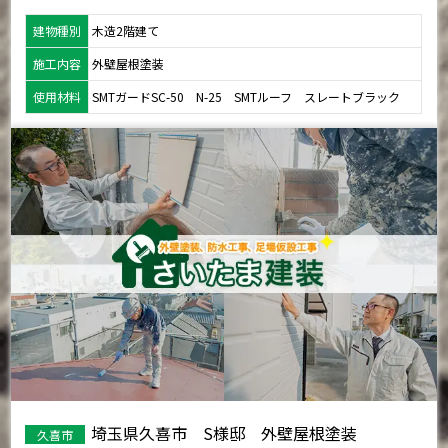
建物種別
木造2階建て
施工内容
外壁屋根塗装
使用材料
SMTガードSC-50 N-25 SMTルーフ スレートブラック
埼玉県久喜市 S様邸 外壁屋根塗装
久喜市