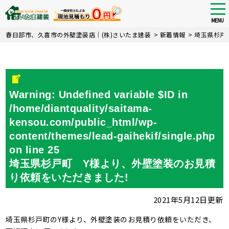
tog
nav
MENU
Skip
春日部市、久喜市の外壁塗装店｜(株)さいたま建装
>
新着情報
>
埼玉県杉戸
to
main
content
Warning
: Undefined variable $ID in
/home/diantquality/saitama-
kensou.com/public_html/wp-
content/themes/lead-gaihekif/single.php
on line
25
埼玉県杉戸町 Y様より、外壁塗装のお見積
り依頼をいただきました!
2021年5月12日更新
埼玉県杉戸町のY様より、外壁塗装のお見積り依頼をいただき、