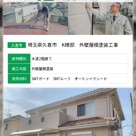
埼玉県久喜市 K様邸 外壁屋根塗装工事
久喜市
建物種別
木造2階建て
施工内容
外壁屋根塗装
使用材料
SMTガード SMTルーフ オートンイクシード