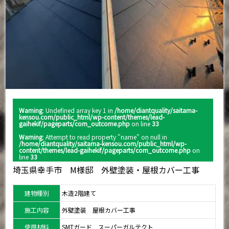
Warning
: Undefined array key 1 in
/home/diantquality/saitama-
kensou.com/public_html/wp-content/themes/lead-
gaihekif/pageparts/com_outcome.php
on line
33
Warning
: Attempt to read property "name" on null in
/home/diantquality/saitama-kensou.com/public_html/wp-
content/themes/lead-gaihekif/pageparts/com_outcome.php
on
line
33
埼玉県幸手市 M様邸 外壁塗装・屋根カバー工事
建物種別
木造2階建て
施工内容
外壁塗装 屋根カバー工事
使用材料
SMTガード スーパーガルテクト