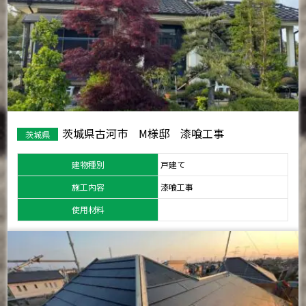
茨城県古河市 M様邸 漆喰工事
茨城県
建物種別
戸建て
施工内容
漆喰工事
使用材料