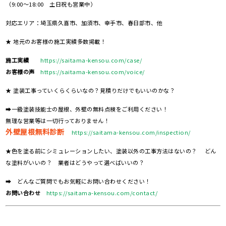
（9:00～18:00 土日祝も営業中）
対応エリア：埼玉県久喜市、加須市、幸手市、春日部市、他
★ 地元のお客様の施工実績多数掲載！
施工実績
https://saitama-kensou.com/case/
お客様の声
https://saitama-kensou.com/voice/
★ 塗装工事っていくらくらいなの？見積りだけでもいいのかな？
➡一級塗装技能士の屋根、外壁の無料点検をご利用ください！
無理な営業等は一切行っておりません！
外壁屋根無料診断
https://saitama-kensou.com/inspection/
★色を塗る前にシミュレーションしたい、塗装以外の工事方法はないの？ どん
な塗料がいいの？ 業者はどうやって選べばいいの？
➡ どんなご質問でもお気軽にお問い合わせください！
お問い合わせ
https://saitama-kensou.com/contact/