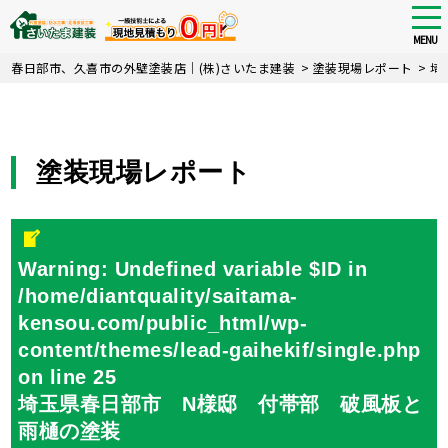
tog
nav
MENU
Skip
春日部市、久喜市の外壁塗装店｜(株)さいたま建装
>
塗装現場レポート
>
埼
to
main
content
塗装現場レポート
Warning
: Undefined variable $ID in
/home/diantquality/saitama-
kensou.com/public_html/wp-
content/themes/lead-gaihekif/single.php
on line
25
埼玉県春日部市 N様邸 付帯部 破風板と
雨樋の塗装