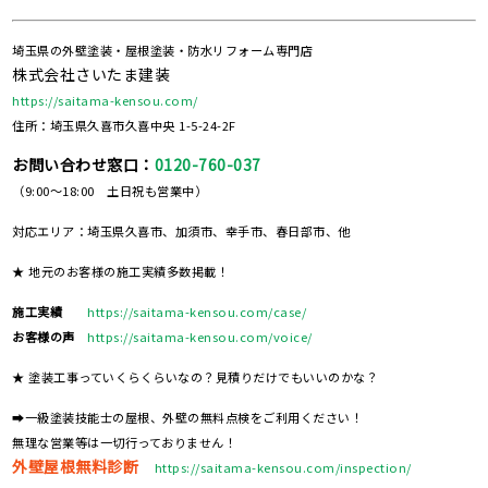
埼玉県の外壁塗装・屋根塗装・防水リフォーム専門店
株式会社さいたま建装
https://saitama-kensou.com/
住所：埼玉県久喜市久喜中央 1-5-24-2F
お問い合わせ窓口：
0120-760-037
（9:00～18:00 土日祝も営業中）
対応エリア：埼玉県久喜市、加須市、幸手市、春日部市、他
★ 地元のお客様の施工実績多数掲載！
施工実績
https://saitama-kensou.com/case/
お客様の声
https://saitama-kensou.com/voice/
★ 塗装工事っていくらくらいなの？見積りだけでもいいのかな？
➡一級塗装技能士の屋根、外壁の無料点検をご利用ください！
無理な営業等は一切行っておりません！
外壁屋根無料診断
https://saitama-kensou.com/inspection/