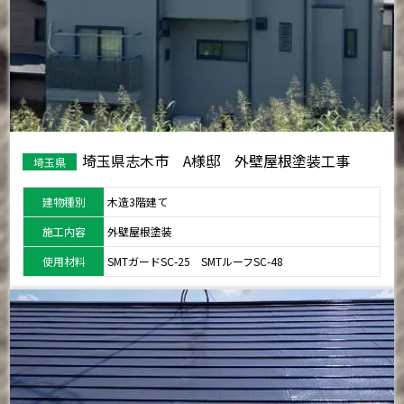
埼玉県志木市 A様邸 外壁屋根塗装工事
埼玉県
建物種別
木造3階建て
施工内容
外壁屋根塗装
使用材料
SMTガードSC-25 SMTルーフSC-48