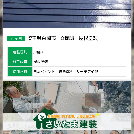
埼玉県白岡市 O様邸 屋根塗装
白岡市
建物種別
戸建て
施工内容
屋根塗装
使用材料
日本ペイント 遮熱塗料 サーモアイ4F