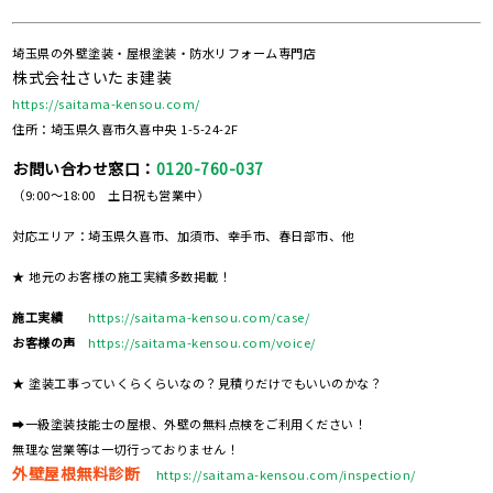
埼玉県の外壁塗装・屋根塗装・防水リフォーム専門店
株式会社さいたま建装
https://saitama-kensou.com/
住所：埼玉県久喜市久喜中央 1-5-24-2F
お問い合わせ窓口：
0120-760-037
（9:00～18:00 土日祝も営業中）
対応エリア：埼玉県久喜市、加須市、幸手市、春日部市、他
★ 地元のお客様の施工実績多数掲載！
施工実績
https://saitama-kensou.com/case/
お客様の声
https://saitama-kensou.com/voice/
★ 塗装工事っていくらくらいなの？見積りだけでもいいのかな？
➡一級塗装技能士の屋根、外壁の無料点検をご利用ください！
無理な営業等は一切行っておりません！
外壁屋根無料診断
https://saitama-kensou.com/inspection/