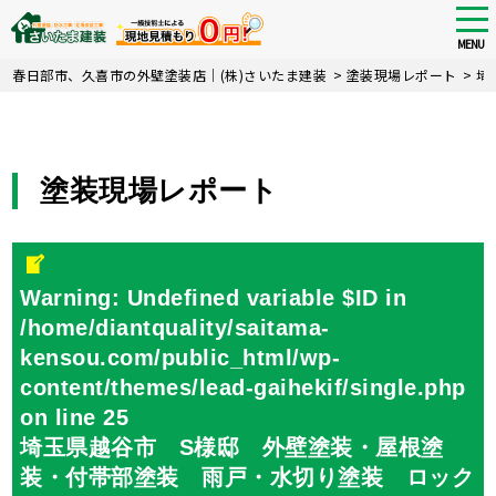
tog
nav
MENU
Skip
春日部市、久喜市の外壁塗装店｜(株)さいたま建装
>
塗装現場レポート
>
埼
to
main
content
塗装現場レポート
Warning
: Undefined variable $ID in
/home/diantquality/saitama-
kensou.com/public_html/wp-
content/themes/lead-gaihekif/single.php
on line
25
埼玉県越谷市 S様邸 外壁塗装・屋根塗
装・付帯部塗装 雨戸・水切り塗装 ロック